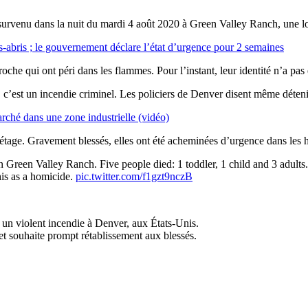
urvenu dans la nuit du mardi 4 août 2020 à Green Valley Ranch, une loc
-abris ; le gouvernement déclare l’état d’urgence pour 2 semaines
che qui ont péri dans les flammes. Pour l’instant, leur identité n’a pas 
é, c’est un incendie criminel. Les policiers de Denver disent même déten
arché dans une zone industrielle (vidéo)
 étage. Gravement blessés, elles ont été acheminées d’urgence dans les 
 Green Valley Ranch. Five people died: 1 toddler, 1 child and 3 adults
his as a homicide.
pic.twitter.com/f1gzt9nczB
 un violent incendie à Denver, aux États-Unis.
et souhaite prompt rétablissement aux blessés.