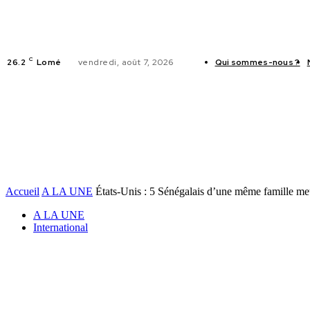
C
26.2
Lomé
vendredi, août 7, 2026
Qui sommes-nous ?
ACTUALITES
Accueil
A LA UNE
États-Unis : 5 Sénégalais d’une même famille meu
A LA UNE
International