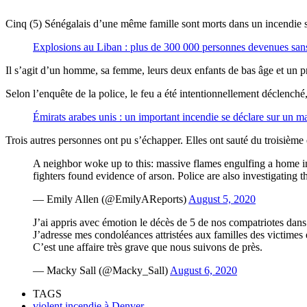
Cinq (5) Sénégalais d’une même famille sont morts dans un incendie s
Explosions au Liban : plus de 300 000 personnes devenues sans
Il s’agit d’un homme, sa femme, leurs deux enfants de bas âge et un pro
Selon l’enquête de la police, le feu a été intentionnellement déclench
Émirats arabes unis : un important incendie se déclare sur un m
Trois autres personnes ont pu s’échapper. Elles ont sauté du troisième
A neighbor woke up to this: massive flames engulfing a home in
fighters found evidence of arson. Police are also investigating t
— Emily Allen (@EmilyAReports)
August 5, 2020
J’ai appris avec émotion le décès de 5 de nos compatriotes dans
J’adresse mes condoléances attristées aux familles des victimes 
C’est une affaire très grave que nous suivons de près.
— Macky Sall (@Macky_Sall)
August 6, 2020
TAGS
violent incendie à Denver