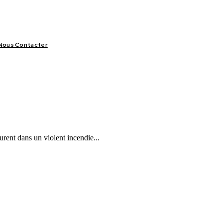
Nous Contacter
LIFESTYLE
VIDÉOS
SPORT
OFFRES & OPPORTUNITÉS
rent dans un violent incendie...