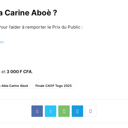
 Carine Aboè ?
our l’aider à remporter le Prix du Public :
en
A
et
3 000 F CFA
.
n Abla Carine Aboè
Finale CAOF Togo 2025