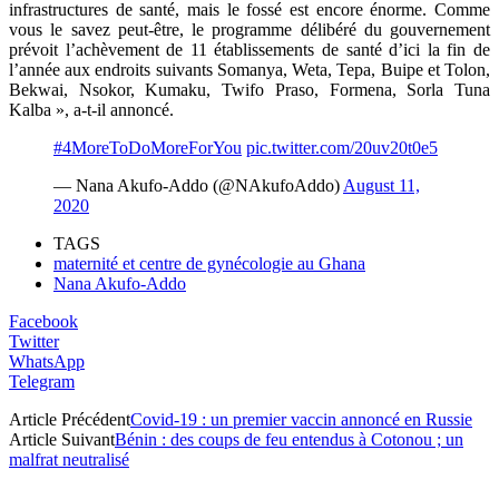
infrastructures de santé, mais le fossé est encore énorme. Comme
vous le savez peut-être, le programme délibéré du gouvernement
prévoit l’achèvement de 11 établissements de santé d’ici la fin de
l’année aux endroits suivants Somanya, Weta, Tepa, Buipe et Tolon,
Bekwai, Nsokor, Kumaku, Twifo Praso, Formena, Sorla Tuna
Kalba », a-t-il annoncé.
#4MoreToDoMoreForYou
pic.twitter.com/20uv20t0e5
— Nana Akufo-Addo (@NAkufoAddo)
August 11,
2020
TAGS
maternité et centre de gynécologie au Ghana
Nana Akufo-Addo
Facebook
Twitter
WhatsApp
Telegram
Article Précédent
Covid-19 : un premier vaccin annoncé en Russie
Article Suivant
Bénin : des coups de feu entendus à Cotonou ; un
malfrat neutralisé