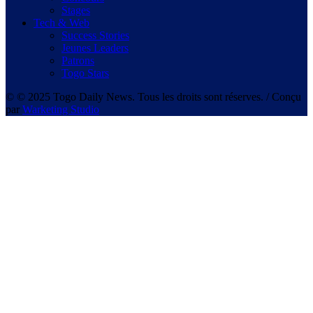
Stages
Tech & Web
Success Stories
Jeunes Leaders
Patrons
Togo Stars
© © 2025 Togo Daily News. Tous les droits sont réserves. / Conçu
par
Warketing Studio