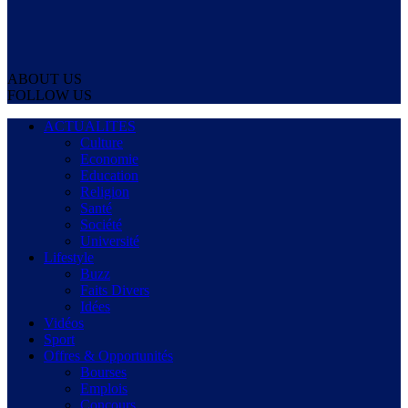
ABOUT US
FOLLOW US
ACTUALITES
Culture
Economie
Education
Religion
Santé
Société
Université
Lifestyle
Buzz
Faits Divers
Idées
Vidéos
Sport
Offres & Opportunités
Bourses
Emplois
Concours