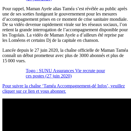
Pour rappel, Maman Ayele alias Taméa s’est révélée au public après
une de ses sorties fustigeant le gouvernement pour les mesures
d’accompagnement prises en ce moment de crise sanitaire mondiale.
De sa vidéo devenue rapidement virale sur les réseaux sociaux, l’on
retient la grande interrogation de l’accompagnement disponible pour
les Togolais. La vidéo de Maman Ayele a d’ailleurs été reprise par
les Loméens et certains Dj de la capitale en chanson.
Lancée depuis le 27 juin 2020, la chaîne officielle de Maman Taméa
connaît un début prometteur avec plus de 3000 abonnés et plus de
15 000 vues.
Togo : SUNU Assurances Vie recrute pour
ces postes (27 juin 2020)
Pour suivre la chaîne ‘Taméa Accompagnement-dé Infos’, veuillez
cliquer sur ce lien et vous abonner.