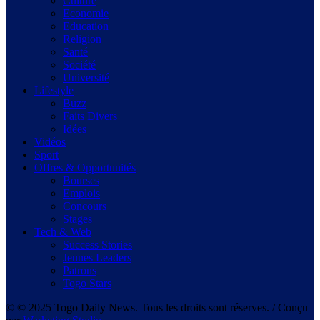
Culture
Economie
Education
Religion
Santé
Société
Université
Lifestyle
Buzz
Faits Divers
Idées
Vidéos
Sport
Offres & Opportunités
Bourses
Emplois
Concours
Stages
Tech & Web
Success Stories
Jeunes Leaders
Patrons
Togo Stars
© © 2025 Togo Daily News. Tous les droits sont réserves. / Conçu