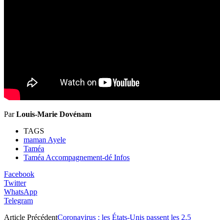
Par
Louis-Marie Dovénam
TAGS
maman Ayele
Taméa
Taméa Accompagnement-dé Infos
Facebook
Twitter
WhatsApp
Telegram
Article Précédent
Coronavirus : les États-Unis passent les 2,5