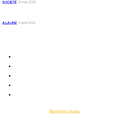
SOCIETÉ
15 mai 2025
Togo : voici comment annuler un transfert T-money ou
Flooz
A LA UNE
9 avril 2022
Plan du Site
A LA UNE
ACTUALITES
Offres & Opportunités
Success Stories
Vidéos
© 2025 Togo Daily News. Tous les droits sont réservés. / Conçu par
Warketing Studio