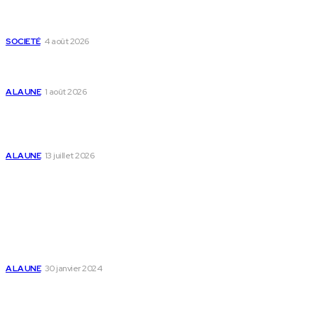
Mixx Challenge U17 : cap sur les demi-finales à Sokodé et la
grande finale à Tsévié
SOCIETÉ
4 août 2026
Yas Togo et les syndicats concluent un accord social
historique
A LA UNE
1 août 2026
Togo : « Mome » lance une maison dédiée à
l’accompagnement des parents et au bien-être des
enfants
A LA UNE
13 juillet 2026
Populaire
Voici les pièces à fournir pour se faire établir un certificat
de nationalité togolaise
A LA UNE
30 janvier 2024
Passeport togolais : voici les 60 pays où on peut se rendre
sans visa en 2025