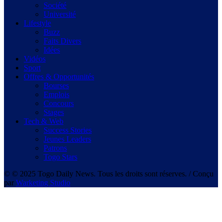
Société
Université
Lifestyle
Buzz
Faits Divers
Idées
Vidéos
Sport
Offres & Opportunités
Bourses
Emplois
Concours
Stages
Tech & Web
Success Stories
Jeunes Leaders
Patrons
Togo Stars
© © 2025 Togo Daily News. Tous les droits sont réserves. / Conçu
par
Warketing Studio