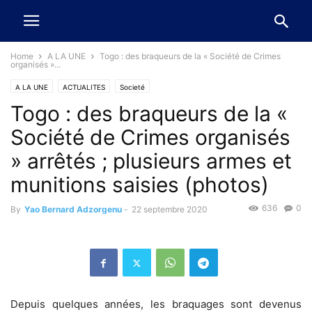
Home
A LA UNE
Togo : des braqueurs de la « Société de Crimes
organisés »...
A LA UNE
ACTUALITES
Societé
Togo : des braqueurs de la «
Société de Crimes organisés
» arrêtés ; plusieurs armes et
munitions saisies (photos)
636
0
By
Yao Bernard Adzorgenu
-
22 septembre 2020
Depuis quelques années, les braquages sont devenus