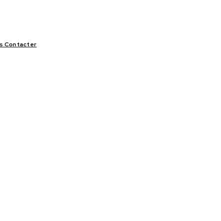
s Contacter
LIFESTYLE
VIDÉOS
SPORT
OFFRES & OPPORTUNITÉS