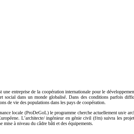
 une entreprise de la coopération internationale pour le développement 
et social dans un monde globalisé. Dans des conditions parfois diffi
ions de vie des populations dans les pays de coopération.
rnance locale (ProDeGoL) le programme cherche actuellement un/e archi
uropéene. L’architecte/ ingénieur en génie civil (f/m) suivra les proj
une mise à niveau du câdre bâti et des équipements.