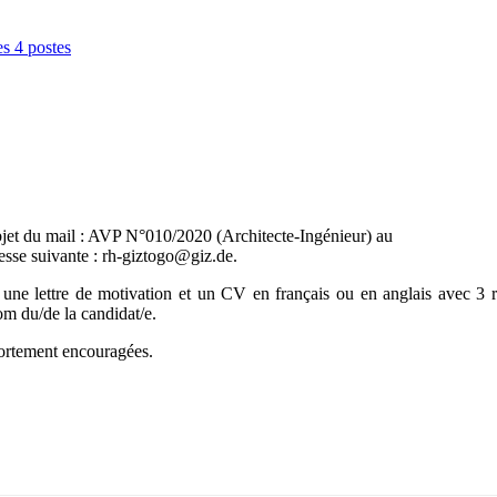
es 4 postes
bjet du mail : AVP N°010/2020 (Architecte-Ingénieur) au
resse suivante : rh-giztogo@giz.de.
 une lettre de motivation et un CV en français ou en anglais avec 3 
m du/de la candidat/e.
fortement encouragées.