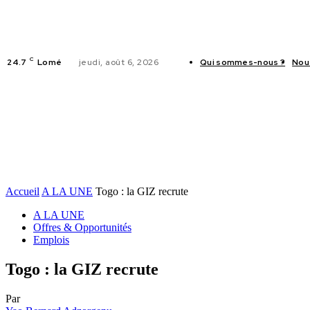
C
24.7
Lomé
jeudi, août 6, 2026
Qui sommes-nous ?
Nou
ACTUALITES
Accueil
A LA UNE
Togo : la GIZ recrute
A LA UNE
Offres & Opportunités
Emplois
Togo : la GIZ recrute
Par